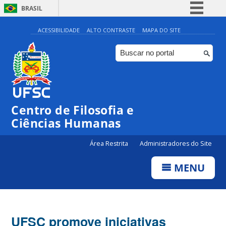
BRASIL
Simplifique!
ACESSIBILIDADE
ALTO CONTRASTE
MAPA DO SITE
Comunica BR
Participe
Acesso à informação
Legislação
Centro de Filosofia e
Canais
Ciências Humanas
Área Restrita
Administradores do Site
MENU
UFSC promove iniciativas