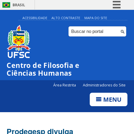
BRASIL
Simplifique!
ACESSIBILIDADE
ALTO CONTRASTE
MAPA DO SITE
Comunica BR
Participe
Acesso à informação
Legislação
Centro de Filosofia e
Canais
Ciências Humanas
Área Restrita
Administradores do Site
MENU
Prodegesp divulga