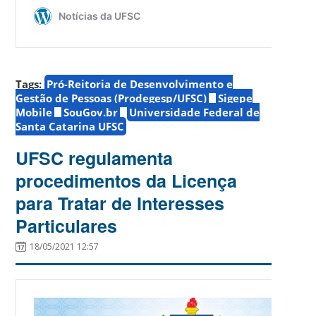
Tags:
Pró-Reitoria de Desenvolvimento e
Gestão de Pessoas (Prodegesp/UFSC)
Sigepe
Mobile
SouGov.br
Universidade Federal de
Santa Catarina UFSC
UFSC regulamenta
procedimentos da Licença
para Tratar de Interesses
Particulares
18/05/2021 12:57