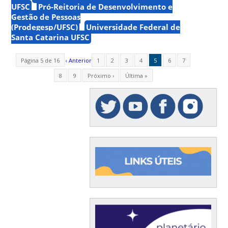
UFSC
Pró-Reitoria de Desenvolvimento e
Gestão de Pessoas
(Prodegesp/UFSC)
Universidade Federal de
Santa Catarina UFSC
Página 5 de 16
‹ Anterior
1
2
3
4
5
6
7
8
9
Próximo ›
Última »