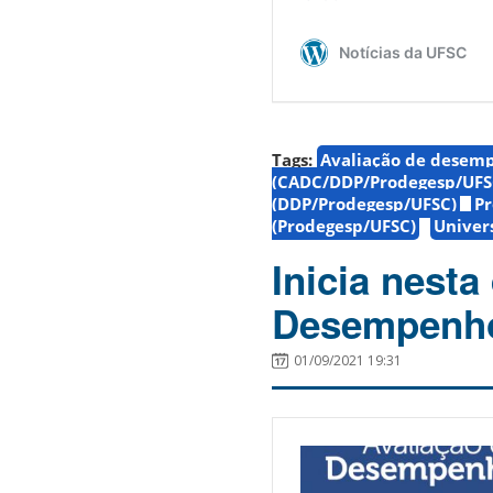
Tags:
Avaliação de desem
(CADC/DDP/Prodegesp/UFS
(DDP/Prodegesp/UFSC)
Pr
(Prodegesp/UFSC)
Univer
Inicia nesta
Desempenho
01/09/2021 19:31