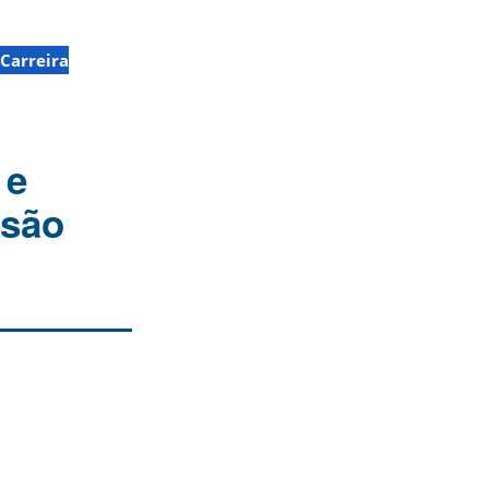
Carreira
 e
ssão