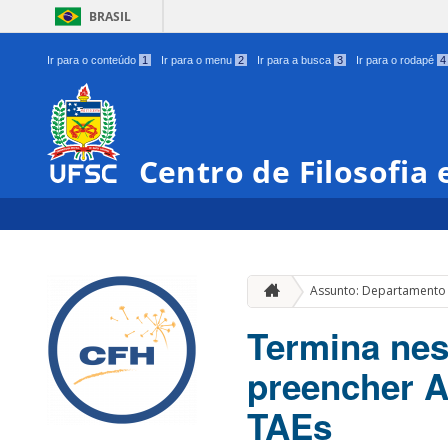
BRASIL
Ir para o conteúdo
1
Ir para o menu
2
Ir para a busca
3
Ir para o rodapé
4
Centro de Filosofia
Assunto: Departamento
Termina nest
preencher 
TAEs