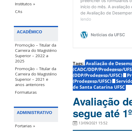
Institutos »
CAs
ACADÊMICO
Promoção – Titular da
Carreira do Magistério
Superior – 2022 a
2025
Tags:
Avaliação de Desem
Promoção – Titular da
(CADC/DDP/Prodegesp/UFS
Carreira do Magistério
(DDP/Prodegesp/UFSC)
Pr
Superior – 2021 e
(Prodegesp/UFSC)
Servid
anos anteriores
de Santa Catarina UFSC
Formaturas
Avaliação 
segue até 1
ADMINISTRATIVO
13/09/2021 15:52
Portarias »