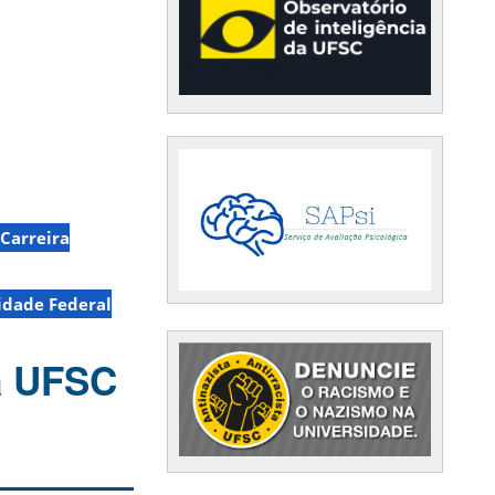
Carreira
idade Federal
a UFSC