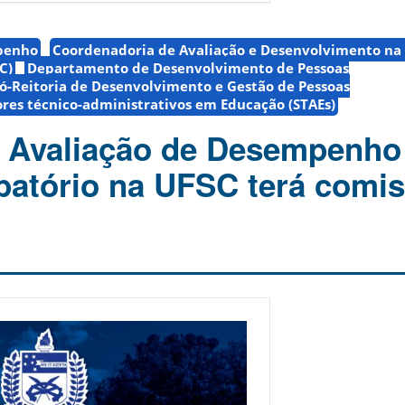
penho
Coordenadoria de Avaliação e Desenvolvimento na 
C)
Departamento de Desenvolvimento de Pessoas
ó-Reitoria de Desenvolvimento e Gestão de Pessoas
ores técnico-administrativos em Educação (STAEs)
 Avaliação de Desempenho
batório na UFSC terá comi