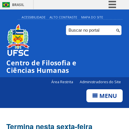
BRASIL
Simplifique!
ACESSIBILIDADE
ALTO CONTRASTE
MAPA DO SITE
Comunica BR
Participe
Acesso à informação
Legislação
Centro de Filosofia e
Canais
Ciências Humanas
Área Restrita
Administradores do Site
MENU
Termina nesta sexta-feira