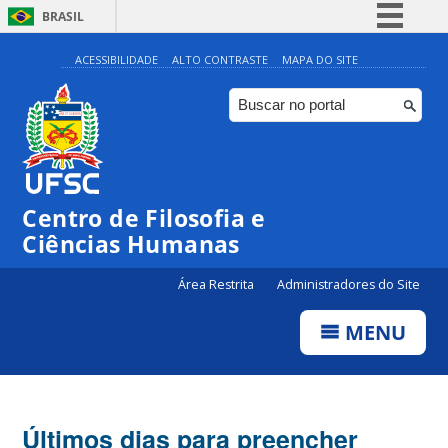
BRASIL
Simplifique!
ACESSIBILIDADE
ALTO CONTRASTE
MAPA DO SITE
Comunica BR
Participe
Acesso à informação
Legislação
Centro de Filosofia e
Canais
Ciências Humanas
Área Restrita
Administradores do Site
MENU
Últimos dias para preencher