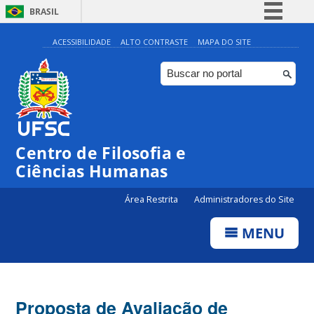
BRASIL
Simplifique!
ACESSIBILIDADE
ALTO CONTRASTE
MAPA DO SITE
Comunica BR
Participe
Acesso à informação
Legislação
Centro de Filosofia e
Canais
Ciências Humanas
Área Restrita
Administradores do Site
MENU
Proposta de Avaliação de