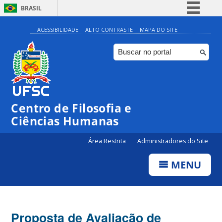
BRASIL
Simplifique!
ACESSIBILIDADE
ALTO CONTRASTE
MAPA DO SITE
Comunica BR
Participe
Acesso à informação
Legislação
Centro de Filosofia e
Canais
Ciências Humanas
Área Restrita
Administradores do Site
MENU
Proposta de Avaliação de