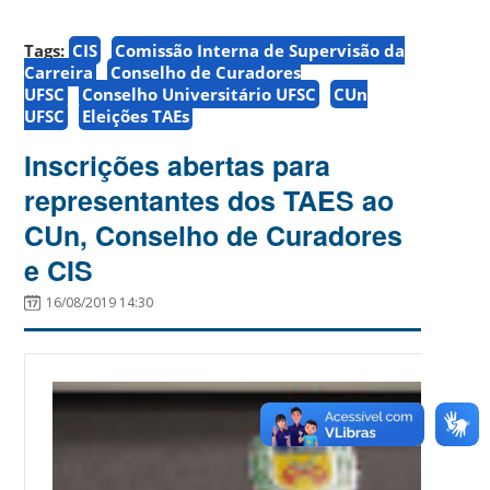
Tags:
CIS
Comissão Interna de Supervisão da
Carreira
Conselho de Curadores
UFSC
Conselho Universitário UFSC
CUn
UFSC
Eleições TAEs
Inscrições abertas para
representantes dos TAES ao
CUn, Conselho de Curadores
e CIS
16/08/2019 14:30