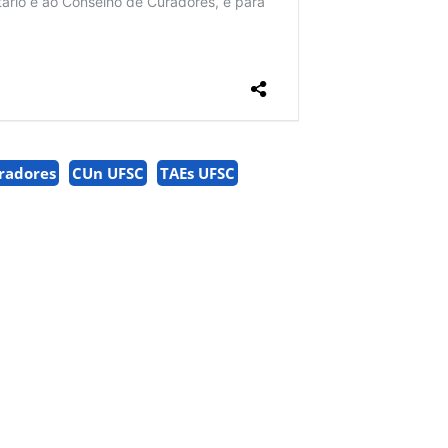
radores
CUn UFSC
TAEs UFSC