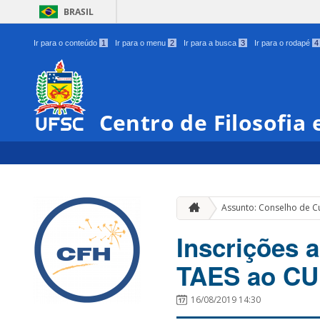
BRASIL
Ir para o conteúdo
1
Ir para o menu
2
Ir para a busca
3
Ir para o rodapé
4
Centro de Filosofia
Assunto: Conselho de 
Inscrições 
TAES ao CUn
16/08/2019 14:30