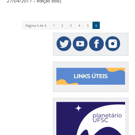
27/04/2017 – edição 868)
Página 6 de 6
1
2
3
4
5
6