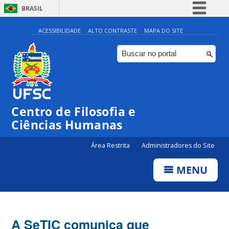
BRASIL
Simplifique!
ACESSIBILIDADE
ALTO CONTRASTE
MAPA DO SITE
Comunica BR
Participe
Acesso à informação
Legislação
Centro de Filosofia e
Canais
Ciências Humanas
Área Restrita
Administradores do Site
MENU
A SeTIC comunica que