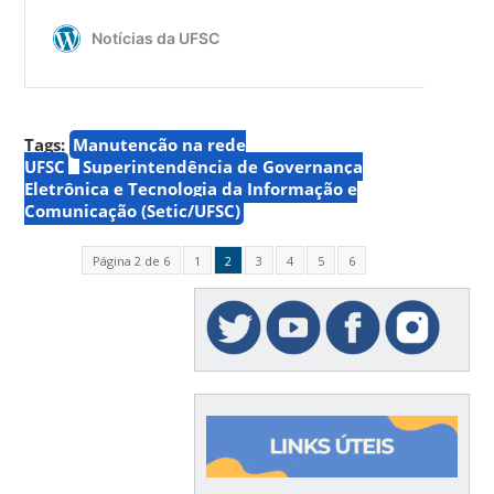
Tags:
Manutenção na rede
UFSC
Superintendência de Governança
Eletrônica e Tecnologia da Informação e
Comunicação (Setic/UFSC)
Página 2 de 6
1
2
3
4
5
6