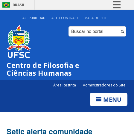
BRASIL
Simplifique!
ACESSIBILIDADE
ALTO CONTRASTE
MAPA DO SITE
Comunica BR
Participe
Acesso à informação
Legislação
Centro de Filosofia e
Canais
Ciências Humanas
Área Restrita
Administradores do Site
MENU
Setic alerta comunidade