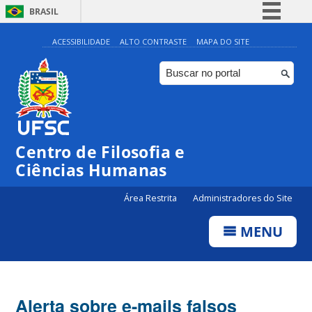
BRASIL
Simplifique!
ACESSIBILIDADE
ALTO CONTRASTE
MAPA DO SITE
Comunica BR
Participe
Acesso à informação
Legislação
Centro de Filosofia e
Canais
Ciências Humanas
Área Restrita
Administradores do Site
MENU
Alerta sobre e-mails falsos