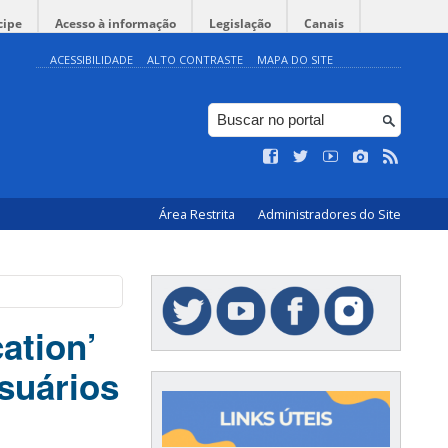
cipe
Acesso à informação
Legislação
Canais
ACESSIBILIDADE
ALTO CONTRASTE
MAPA DO SITE
Área Restrita
Administradores do Site
ation’
suários