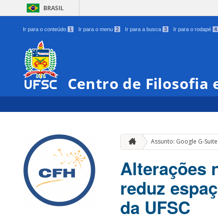
BRASIL
Ir para o conteúdo
1
Ir para o menu
2
Ir para a busca
3
Ir para o rodapé
4
Centro de Filosofia
Assunto: Google G-Suite
Alterações 
reduz espa
da UFSC