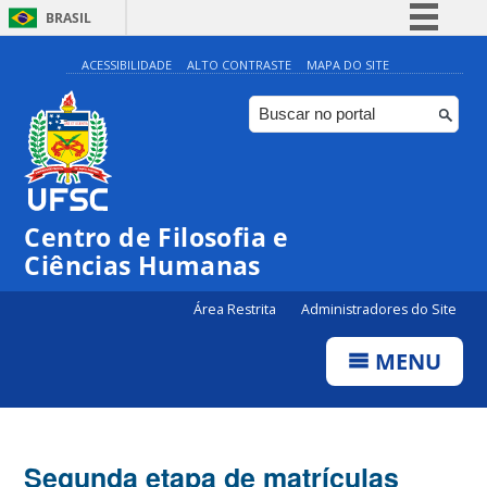
BRASIL
Simplifique!
ACESSIBILIDADE
ALTO CONTRASTE
MAPA DO SITE
Comunica BR
Participe
Acesso à informação
Legislação
Centro de Filosofia e
Canais
Ciências Humanas
Área Restrita
Administradores do Site
MENU
Segunda etapa de matrículas