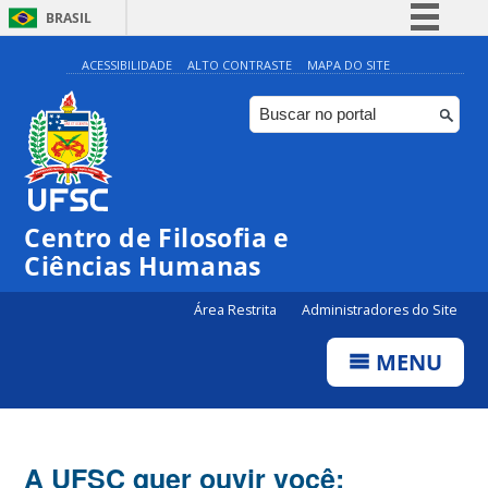
BRASIL
Simplifique!
ACESSIBILIDADE
ALTO CONTRASTE
MAPA DO SITE
Comunica BR
Participe
Acesso à informação
Legislação
Centro de Filosofia e
Canais
Ciências Humanas
Área Restrita
Administradores do Site
MENU
A UFSC quer ouvir você: