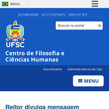
BRASIL
Simplifique!
ACESSIBILIDADE
ALTO CONTRASTE
MAPA DO SITE
Comunica BR
Participe
Acesso à informação
Legislação
Centro de Filosofia e
Canais
Ciências Humanas
Área Restrita
Administradores do Site
MENU
Reitor divulga mensagem