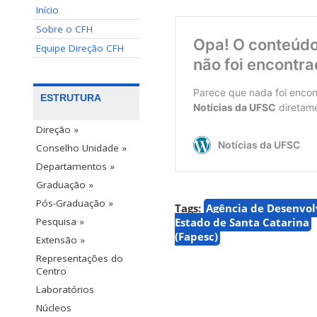
Início
Sobre o CFH
Equipe Direção CFH
ESTRUTURA
Direção »
Conselho Unidade »
Departamentos »
Graduação »
Pós-Graduação »
Tags:
Agência de Desenvol
Estado de Santa Catarina
Pesquisa »
(Fapesc)
Extensão »
Representações do
Centro
Laboratórios
Núcleos