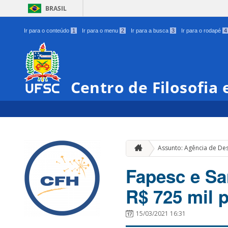
BRASIL
Ir para o conteúdo
1
Ir para o menu
2
Ir para a busca
3
Ir para o rodapé
4
Centro de Filosofia
Assunto: Agência de Des
Fapesc e San
R$ 725 mil 
15/03/2021 16:31