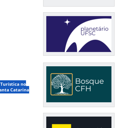
urística no
anta Catarina