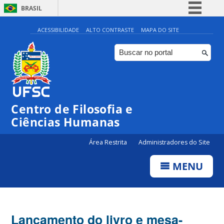
BRASIL
Simplifique!
ACESSIBILIDADE
ALTO CONTRASTE
MAPA DO SITE
Comunica BR
Participe
Acesso à informação
Legislação
Centro de Filosofia e
Canais
Ciências Humanas
Área Restrita
Administradores do Site
MENU
Lançamento do livro e mesa-