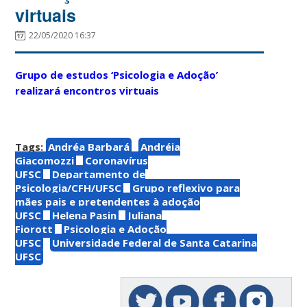
virtuais
22/05/2020 16:37
Grupo de estudos ‘Psicologia e Adoção’
realizará encontros virtuais
Tags:
Andréa Barbará
Andréia
Giacomozzi
Coronavírus
UFSC
Departamento de
Psicologia/CFH/UFSC
Grupo reflexivo para
mães pais e pretendentes à adoção
UFSC
Helena Pasin
Juliana
Fiorott
Psicologia e Adoção
UFSC
Universidade Federal de Santa Catarina
UFSC