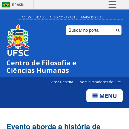
BRASIL
Simplifique!
ACESSIBILIDADE
ALTO CONTRASTE
MAPA DO SITE
Comunica BR
Participe
Acesso à informação
Legislação
Centro de Filosofia e
Canais
Ciências Humanas
Área Restrita
Administradores do Site
MENU
Evento aborda a história de