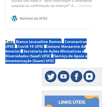
Tags:
Bianca Jacqueline Ramos
Coronavírus
UFSC
Covid-19 UFSC
Josiane Margarete de
Amorim
Secretaria de Ações Afirmativas e
Diversidades (Saad) UFSC
Serviço de Apoio à
Amamentação (Saam) UFSC