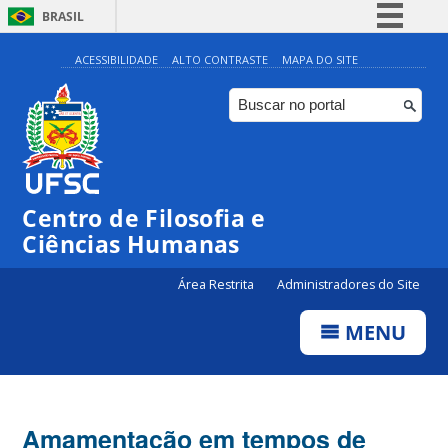
BRASIL
Simplifique!
ACESSIBILIDADE
ALTO CONTRASTE
MAPA DO SITE
Comunica BR
Participe
Acesso à informação
Legislação
Centro de Filosofia e
Canais
Ciências Humanas
Área Restrita
Administradores do Site
MENU
Amamentação em tempos de