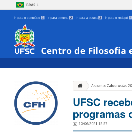
BRASIL
Ir para o conteúdo
1
Ir para o menu
2
Ir para a busca
3
Ir para o rodapé
4
Centro de Filosofia
Assunto: Calouros/as 2
UFSC recebe
programas de
10/06/2021 15:57