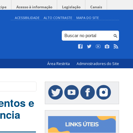
cipe
Acesso à informação
Legislação
Canais
ACESSIBILIDADE
ALTO CONTRASTE
MAPA DO SITE
Área Restrita
Administradores do Site
entos e
ência