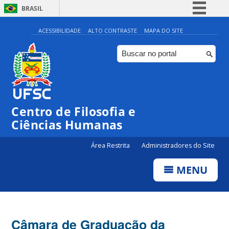
BRASIL
Simplifique!
ACESSIBILIDADE
ALTO CONTRASTE
MAPA DO SITE
Comunica BR
Participe
Acesso à informação
Legislação
Centro de Filosofia e
Canais
Ciências Humanas
Área Restrita
Administradores do Site
MENU
Câmara de Graduação da