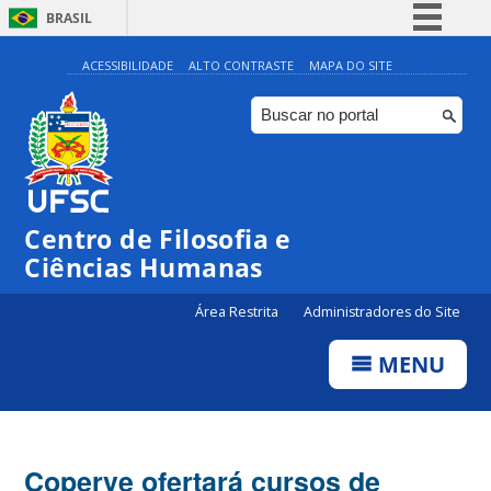
BRASIL
Simplifique!
ACESSIBILIDADE
ALTO CONTRASTE
MAPA DO SITE
Comunica BR
Participe
Acesso à informação
Legislação
Centro de Filosofia e
Canais
Ciências Humanas
Área Restrita
Administradores do Site
MENU
Coperve ofertará cursos de