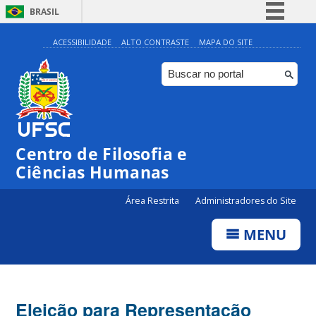
BRASIL
Simplifique!
ACESSIBILIDADE
ALTO CONTRASTE
MAPA DO SITE
Comunica BR
Participe
Acesso à informação
Legislação
Centro de Filosofia e
Canais
Ciências Humanas
Área Restrita
Administradores do Site
MENU
Eleição para Representação