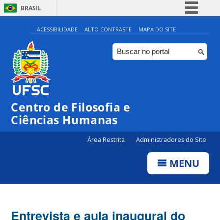
BRASIL
Simplifique!
ACESSIBILIDADE
ALTO CONTRASTE
MAPA DO SITE
Comunica BR
Participe
Acesso à informação
Legislação
Centro de Filosofia e
Canais
Ciências Humanas
Área Restrita
Administradores do Site
MENU
Entrevista e aula inaugural do