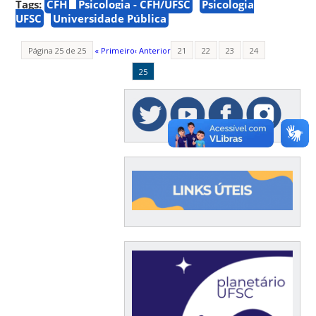
Tags:
CFH
Psicologia - CFH/UFSC
Psicologia
UFSC
Universidade Pública
Página 25 de 25
« Primeiro
‹ Anterior
21
22
23
24
25