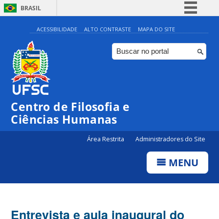
BRASIL
Simplifique!
ACESSIBILIDADE
ALTO CONTRASTE
MAPA DO SITE
Comunica BR
Participe
Acesso à informação
Legislação
Centro de Filosofia e
Canais
Ciências Humanas
Área Restrita
Administradores do Site
MENU
Entrevista e aula inaugural do