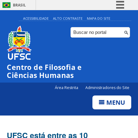
BRASIL
Simplifique!
ACESSIBILIDADE
ALTO CONTRASTE
MAPA DO SITE
Comunica BR
Participe
Acesso à informação
Legislação
Centro de Filosofia e
Canais
Ciências Humanas
Área Restrita
Administradores do Site
MENU
UFSC está entre as 10