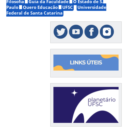
Filosofia
Guia da Faculdade
O Estado de S.
Paulo
Quero Educação
UFSC
Universidade
Federal de Santa Catarina