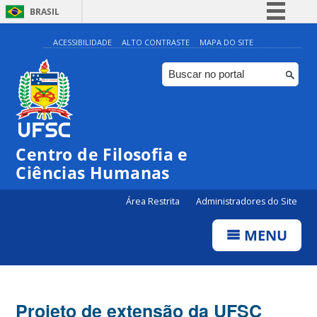
BRASIL
Simplifique!
ACESSIBILIDADE
ALTO CONTRASTE
MAPA DO SITE
Comunica BR
Participe
Acesso à informação
Legislação
Centro de Filosofia e
Canais
Ciências Humanas
Área Restrita
Administradores do Site
MENU
Projeto de extensão da UFSC