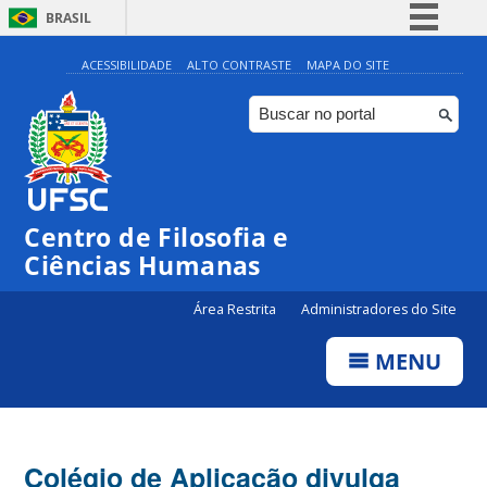
BRASIL
Simplifique!
ACESSIBILIDADE
ALTO CONTRASTE
MAPA DO SITE
Comunica BR
Participe
Acesso à informação
Legislação
Centro de Filosofia e
Canais
Ciências Humanas
Área Restrita
Administradores do Site
MENU
Colégio de Aplicação divulga