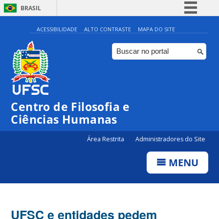
BRASIL
Simplifique!
ACESSIBILIDADE
ALTO CONTRASTE
MAPA DO SITE
Comunica BR
Participe
Acesso à informação
Legislação
Centro de Filosofia e
Canais
Ciências Humanas
Área Restrita
Administradores do Site
MENU
UFSC e entidades pedem