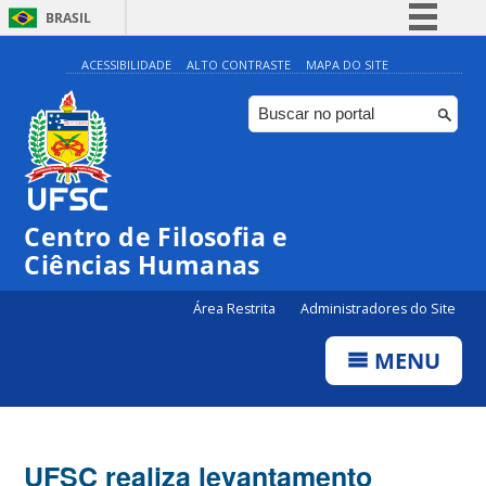
BRASIL
Simplifique!
ACESSIBILIDADE
ALTO CONTRASTE
MAPA DO SITE
Comunica BR
Participe
Acesso à informação
Legislação
Centro de Filosofia e
Canais
Ciências Humanas
Área Restrita
Administradores do Site
MENU
UFSC realiza levantamento