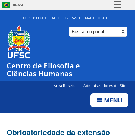
BRASIL
Simplifique!
ACESSIBILIDADE
ALTO CONTRASTE
MAPA DO SITE
Comunica BR
Participe
Acesso à informação
Legislação
Centro de Filosofia e
Canais
Ciências Humanas
Área Restrita
Administradores do Site
MENU
Obrigatoriedade da extensão