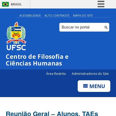
BRASIL
Simplifique!
ACESSIBILIDADE
ALTO CONTRASTE
MAPA DO SITE
Comunica BR
Participe
Acesso à informação
Legislação
Centro de Filosofia e
Canais
Ciências Humanas
Área Restrita
Administradores do Site
MENU
Reunião Geral – Alunos, TAEs