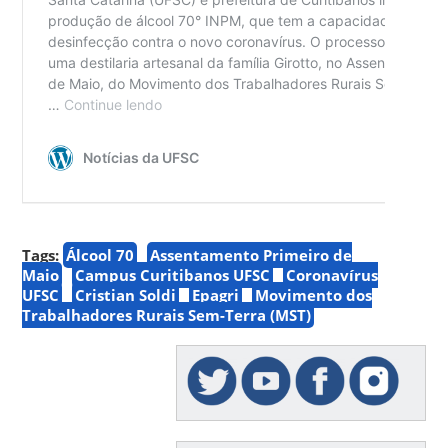
Tags:
Álcool 70
Assentamento Primeiro de
Maio
Campus Curitibanos UFSC
Coronavírus
UFSC
Cristian Soldi
Epagri
Movimento dos
Trabalhadores Rurais Sem-Terra (MST)