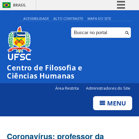
BRASIL
Simplifique!
ACESSIBILIDADE
ALTO CONTRASTE
MAPA DO SITE
Comunica BR
Participe
Acesso à informação
Legislação
Centro de Filosofia e
Canais
Ciências Humanas
Área Restrita
Administradores do Site
MENU
Coronavírus: professor da