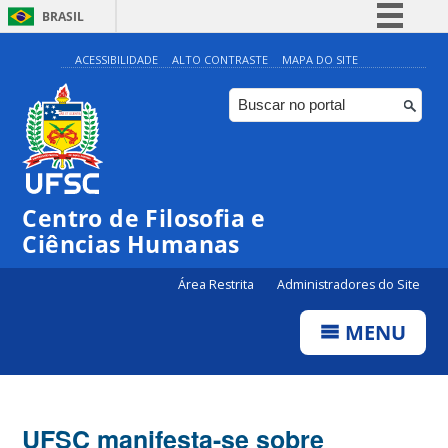
BRASIL
Simplifique!
ACESSIBILIDADE
ALTO CONTRASTE
MAPA DO SITE
Comunica BR
Participe
Acesso à informação
Legislação
Centro de Filosofia e
Canais
Ciências Humanas
Área Restrita
Administradores do Site
MENU
UFSC manifesta-se sobre