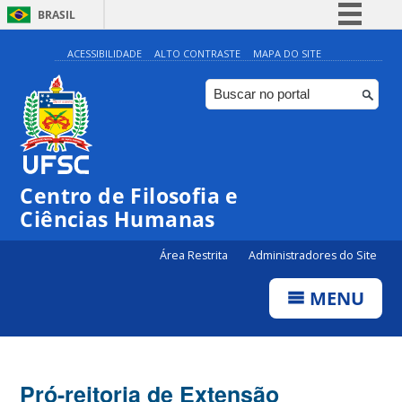
BRASIL
Simplifique!
ACESSIBILIDADE
ALTO CONTRASTE
MAPA DO SITE
Comunica BR
Participe
Acesso à informação
Legislação
Centro de Filosofia e
Canais
Ciências Humanas
Área Restrita
Administradores do Site
MENU
Pró-reitoria de Extensão