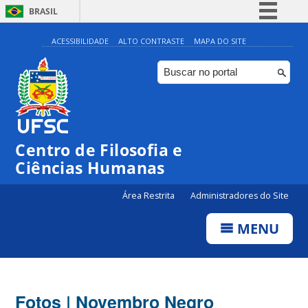
BRASIL
Simplifique!
ACESSIBILIDADE
ALTO CONTRASTE
MAPA DO SITE
Comunica BR
Participe
Acesso à informação
Legislação
Centro de Filosofia e
Canais
Ciências Humanas
Área Restrita
Administradores do Site
MENU
Fotos | Novembro Negro