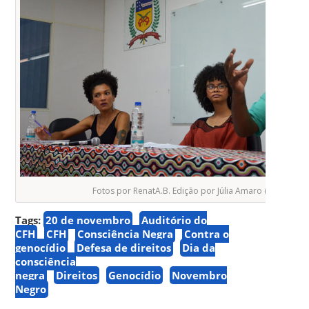
Fotos por RenatA.B. Edição por Júlia Amaro (
NUVEM
)
Tags:
20 de novembro
Auditório do
CFH
CFH
Consciência Negra
Contra o
genocídio
Defesa de direitos
Dia da
consciência
negra
Direitos
Genocídio
Novembro
Negro