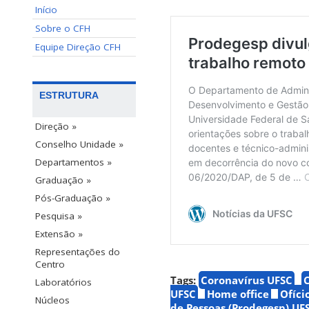
Início
Sobre o CFH
Equipe Direção CFH
ESTRUTURA
Direção »
Conselho Unidade »
Departamentos »
Graduação »
Pós-Graduação »
Pesquisa »
Extensão »
Representações do
Centro
Tags:
Coronavírus UFSC
Laboratórios
UFSC
Home office
Ofíci
Núcleos
de Pessoas (Prodegesp) UF