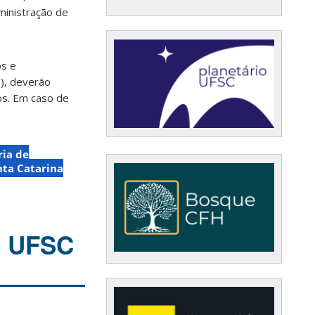
ministração de
os e
), deverão
os. Em caso de
ria de
nta Catarina
a UFSC