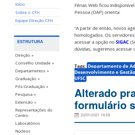
Início
Férias Web ficou indisponíve
Pessoa (DAP) orienta:
Sobre o CFH
Equipe Direção CFH
“A partir de então, novos ag
homologados. Os servidores 
acessar a opção no
SIGAC
(S
ESTRUTURA
dúvidas, sugerimos acessar
Direção »
Conselho Unidade »
Tags:
Departamento de Adm
Departamentos »
Desenvolvimento e Gestão
UFSC
Graduação »
Pós-Graduação »
Alterado pr
Pesquisa »
formulário 
Extensão »
Representações do
20/01/2021 16:58
Centro
Laboratórios
Núcleos