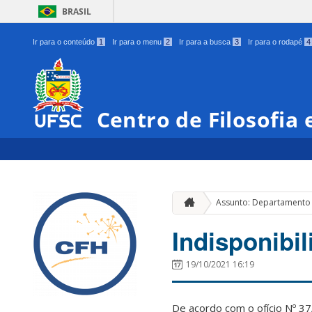
BRASIL
Ir para o conteúdo
1
Ir para o menu
2
Ir para a busca
3
Ir para o rodapé
4
Centro de Filosofia
Assunto: Departamento 
Indisponibi
19/10/2021 16:19
De acordo com o ofício Nº 3