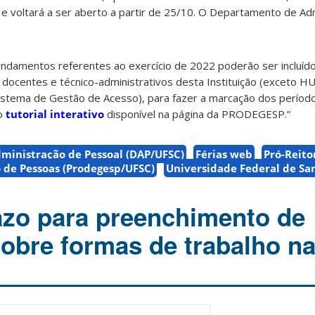
l e voltará a ser aberto a partir de 25/10. O Departamento de Ad
endamentos referentes ao exercício de 2022 poderão ser incluíd
docentes e técnico-administrativos desta Instituição (exceto HU
istema de Gestão de Acesso), para fazer a marcação dos períod
 o
tutorial interativo
disponível na página da PRODEGESP.”
inistração de Pessoal (DAP/UFSC)
Férias web
Pró-Reito
 de Pessoas (Prodegesp/UFSC)
Universidade Federal de Sa
azo para preenchimento de
sobre formas de trabalho n