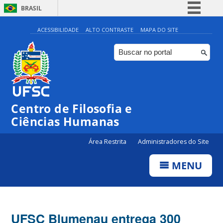
BRASIL
Simplifique!
ACESSIBILIDADE
ALTO CONTRASTE
MAPA DO SITE
Comunica BR
Participe
Acesso à informação
Legislação
Centro de Filosofia e
Canais
Ciências Humanas
Área Restrita
Administradores do Site
MENU
UFSC Blumenau entrega 300