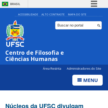
BRASIL
Simplifique!
ACESSIBILIDADE
ALTO CONTRASTE
MAPA DO SITE
Comunica BR
Participe
Acesso à informação
Legislação
Centro de Filosofia e
Canais
Ciências Humanas
Área Restrita
Administradores do Site
MENU
Núcleos da UFSC divulgam