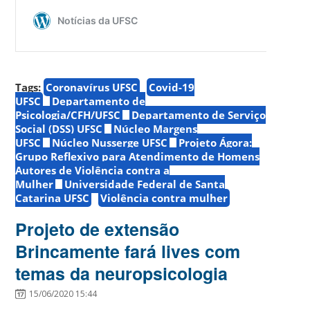
Tags:
Coronavírus UFSC
Covid-19
UFSC
Departamento de
Psicologia/CFH/UFSC
Departamento de Serviço
Social (DSS) UFSC
Núcleo Margens
UFSC
Núcleo Nusserge UFSC
Projeto Ágora:
Grupo Reflexivo para Atendimento de Homens
Autores de Violência contra a
Mulher
Universidade Federal de Santa
Catarina UFSC
Violência contra mulher
Projeto de extensão
Brincamente fará lives com
temas da neuropsicologia
15/06/2020 15:44