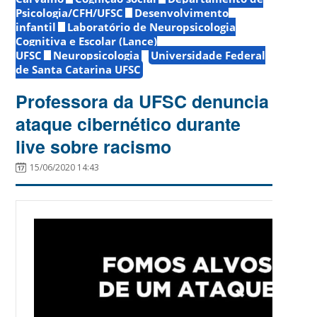
Psicologia/CFH/UFSC
Desenvolvimento
infantil
Laboratório de Neuropsicologia
Cognitiva e Escolar (Lance)
UFSC
Neuropsicologia
Universidade Federal
de Santa Catarina UFSC
Professora da UFSC denuncia
ataque cibernético durante
live sobre racismo
15/06/2020 14:43