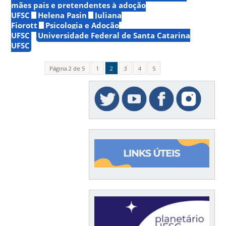
mães pais e pretendentes à adoção
UFSC
Helena Pasin
Juliana
Fiorott
Psicologia e Adoção
UFSC
Universidade Federal de Santa Catarina
UFSC
Página 2 de 5
1
2
3
4
5