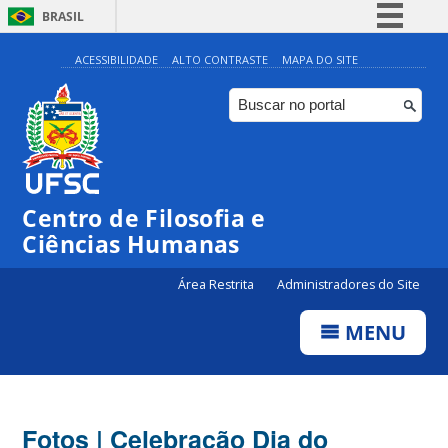
BRASIL
Simplifique!
ACESSIBILIDADE
ALTO CONTRASTE
MAPA DO SITE
Comunica BR
Participe
Acesso à informação
Legislação
Centro de Filosofia e
Canais
Ciências Humanas
Área Restrita
Administradores do Site
MENU
Fotos | Celebração Dia do