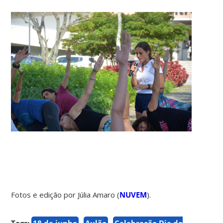
Fotos e edição por Júlia Amaro (
NUVEM
).
Tags:
18 de junho
Aulão
Celebração Dia do