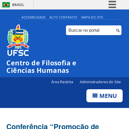
BRASIL
Simplifique!
ACESSIBILIDADE
ALTO CONTRASTE
MAPA DO SITE
Comunica BR
Participe
Acesso à informação
Legislação
Centro de Filosofia e
Canais
Ciências Humanas
Área Restrita
Administradores do Site
MENU
Conferência “Promoção de