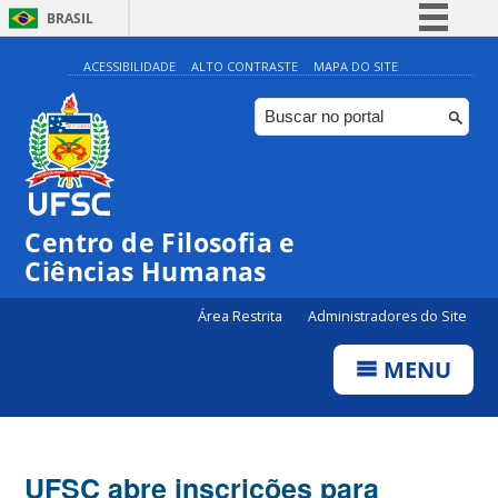
BRASIL
Simplifique!
ACESSIBILIDADE
ALTO CONTRASTE
MAPA DO SITE
Comunica BR
Participe
Acesso à informação
Legislação
Centro de Filosofia e
Canais
Ciências Humanas
Área Restrita
Administradores do Site
MENU
UFSC abre inscrições para