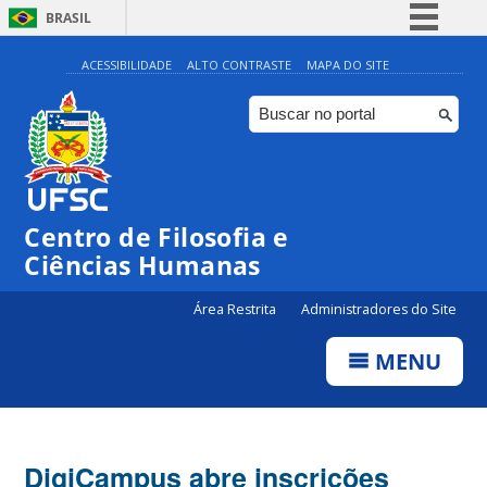
BRASIL
Simplifique!
ACESSIBILIDADE
ALTO CONTRASTE
MAPA DO SITE
Comunica BR
Participe
Acesso à informação
Legislação
Centro de Filosofia e
Canais
Ciências Humanas
Área Restrita
Administradores do Site
MENU
DigiCampus abre inscrições