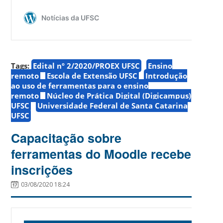
Tags:
Edital nº 2/2020/PROEX UFSC
Ensino
remoto
Escola de Extensão UFSC
Introdução
ao uso de ferramentas para o ensino
remoto
Núcleo de Prática Digital (Digicampus)
UFSC
Universidade Federal de Santa Catarina
UFSC
Capacitação sobre
ferramentas do Moodle recebe
inscrições
03/08/2020 18:24