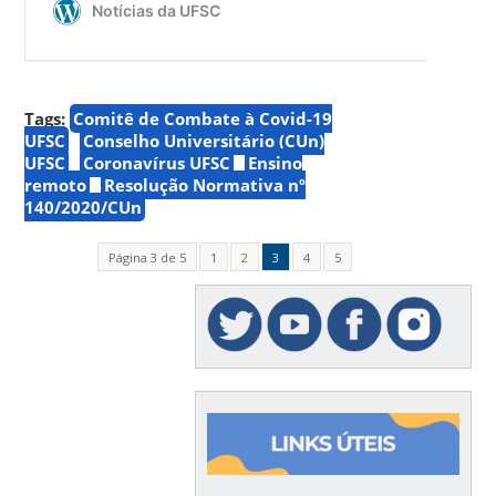
Tags:
Comitê de Combate à Covid-19
UFSC
Conselho Universitário (CUn)
UFSC
Coronavírus UFSC
Ensino
remoto
Resolução Normativa nº
140/2020/CUn
Página 3 de 5
1
2
3
4
5