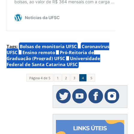
Tags:
Bolsas de monitoria UFSC
Coronavírus
UFSC
Ensino remoto
Pró-Reitoria de
Graduação (Prograd) UFSC
Universidade
Federal de Santa Catarina UFSC
Página 4 de 5
1
2
3
4
5