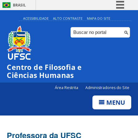
BRASIL
Simplifique!
ACESSIBILIDADE
ALTO CONTRASTE
MAPA DO SITE
Comunica BR
Participe
Acesso à informação
Legislação
Centro de Filosofia e
Canais
Ciências Humanas
Área Restrita
Administradores do Site
MENU
Professora da UFSC