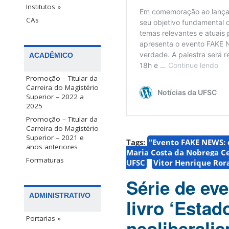
Institutos »
CAs
ACADÊMICO
Promoção – Titular da
Carreira do Magistério
Superior – 2022 a
2025
Promoção – Titular da
Carreira do Magistério
Superior – 2021 e
Tags:
"Evento FAKE NEWS: 
anos anteriores
Maria Costa da Nobrega C
Formaturas
UFSC
Vitor Henrique Ror
Série de ev
ADMINISTRATIVO
livro ‘Estad
Portarias »
neoliberali