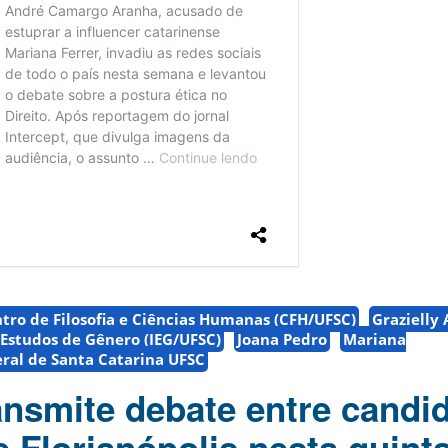
tro de Filosofia e Ciências Humanas (CFH/UFSC)
Grazielly
 Estudos de Gênero (IEG/UFSC)
Joana Pedro
Mariana
ral de Santa Catarina UFSC
nsmite debate entre candid