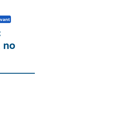
Avant
C
a no