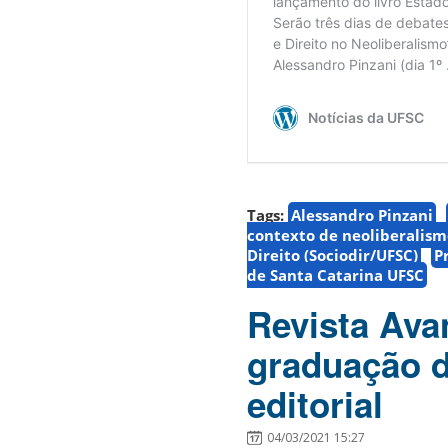
Tags:
Alessandro Pinzani
contexto de neoliberalism
Direito (Sociodir/UFSC)
P
de Santa Catarina UFSC
Revista Ava
graduação d
editorial
04/03/2021 15:27