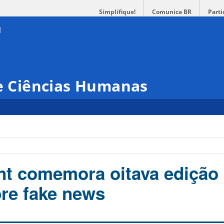
Simplifique!
Comunica BR
Parti
 e Ciências Humanas
nt comemora oitava edição
bre fake news