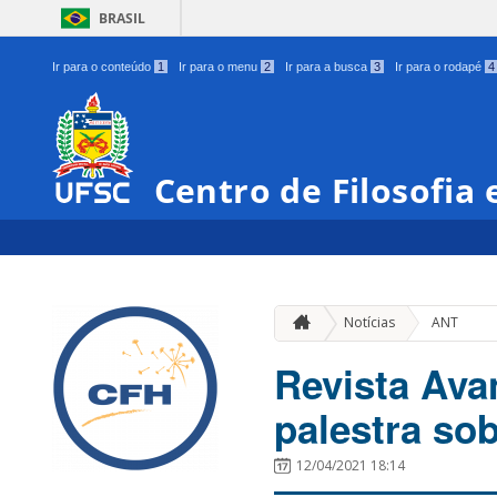
BRASIL
Ir para o conteúdo
1
Ir para o menu
2
Ir para a busca
3
Ir para o rodapé
4
Centro de Filosofia
Notícias
ANT
Revista Ava
palestra so
12/04/2021 18:14