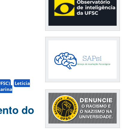
UFSC)
Leticia
tarina
ento do