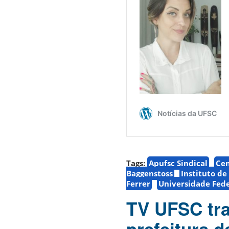
Tags:
Apufsc Sindical
Cen
Baggenstoss
Instituto de
Ferrer
Universidade Fede
TV UFSC tra