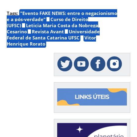
Tags:
"Evento FAKE NEWS: entre o negacionismo
e a pós-verdade"
Curso de Direito
(UFSC)
Leticia Maria Costa da Nobrega
Cesarino
Revista Avant
Universidade
Federal de Santa Catarina UFSC
Vitor
Henrique Rorato