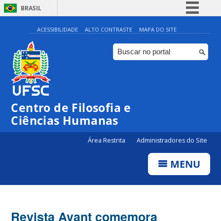
BRASIL
Simplifique!
ACESSIBILIDADE
ALTO CONTRASTE
MAPA DO SITE
Comunica BR
Participe
Acesso à informação
Legislação
Centro de Filosofia e
Canais
Ciências Humanas
Área Restrita
Administradores do Site
MENU
Revista Avant comemora