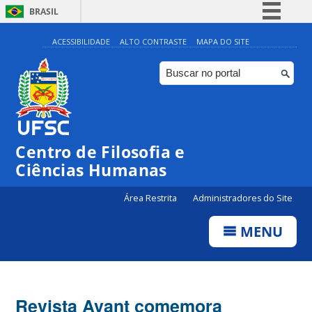
BRASIL
Simplifique!
ACESSIBILIDADE
ALTO CONTRASTE
MAPA DO SITE
Comunica BR
Participe
Acesso à informação
Legislação
Centro de Filosofia e
Canais
Ciências Humanas
Área Restrita
Administradores do Site
MENU
Revista Avant comemora