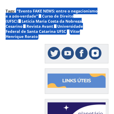
Tags:
"Evento FAKE NEWS: entre o negacionismo
e a pós-verdade"
Curso de Direito
(UFSC)
Leticia Maria Costa da Nobrega
Cesarino
Revista Avant
Universidade
Federal de Santa Catarina UFSC
Vitor
Henrique Rorato