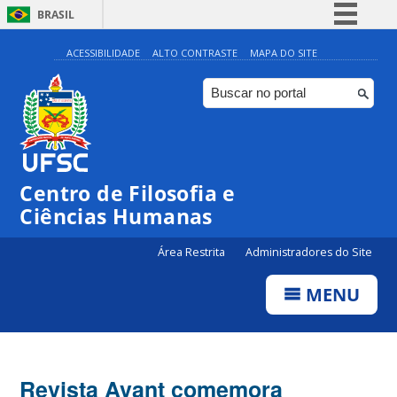
BRASIL
Simplifique!
ACESSIBILIDADE
ALTO CONTRASTE
MAPA DO SITE
Comunica BR
Participe
Acesso à informação
Legislação
Centro de Filosofia e
Canais
Ciências Humanas
Área Restrita
Administradores do Site
MENU
Revista Avant comemora