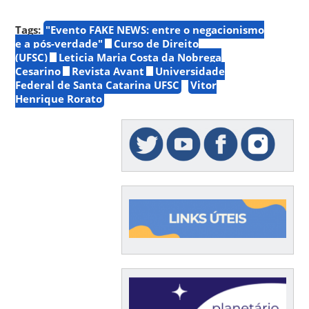
Tags:
"Evento FAKE NEWS: entre o negacionismo
e a pós-verdade"
Curso de Direito
(UFSC)
Leticia Maria Costa da Nobrega
Cesarino
Revista Avant
Universidade
Federal de Santa Catarina UFSC
Vitor
Henrique Rorato